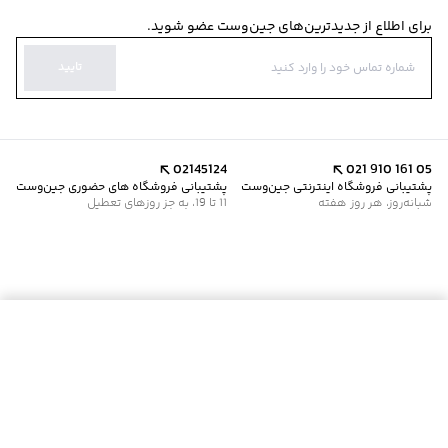
برای اطلاع از جدیدترین‌های جین‌وست عضو شوید.
تایید
02145124
021 910 161 05
پشتیبانی فروشگاه اینترنتی جین‌وست
پشتیبانی فروشگاه های حضوری جین‌وست
شبانه‌روز، هر روز هفته
11 تا 19، به جز روزهای تعطیل
موجود شد خبرم کن