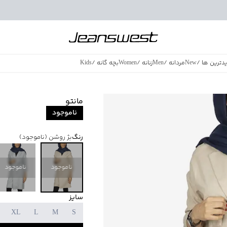
دترین ها
/
New
مردانه
/
Men
زنانه
/
Women
بچه گانه
/
Kids
فروش ویژه
/
azing Sales
مانتو
ناموجود
رنگ
بژ روشن
(ناموجود)
ناموجود
ناموجود
سایز
XL
L
M
S