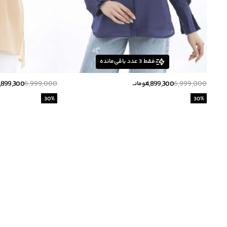
فقط
3
عدد باقی‌مانده
,899,300
6,999,000
4,899,300
6,999,000
تومانــ
30
%
30
%