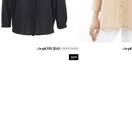
4,199,300
5,999,000
4
تومانــ
تومانــ
30
%