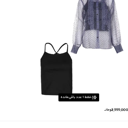
اتوکشی
:
دارد
زیر گروه
:
شومیز
فقط
1
عدد باقی‌مانده
2,999,000
تومانــ