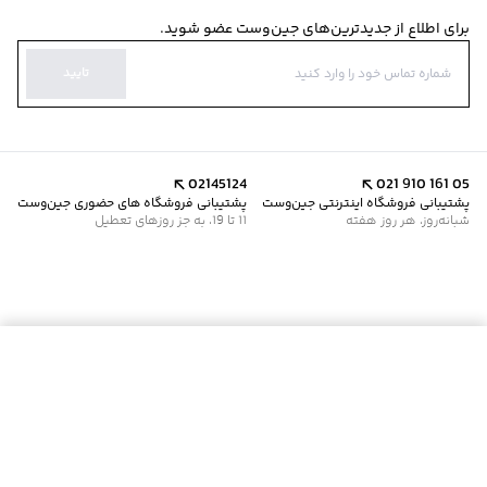
برای اطلاع از جدیدترین‌های جین‌وست عضو شوید.
تایید
02145124
021 910 161 05
پشتیبانی فروشگاه اینترنتی جین‌وست
پشتیبانی فروشگاه های حضوری جین‌وست
شبانه‌روز، هر روز هفته
11 تا 19، به جز روزهای تعطیل
موجود شد خبرم کن