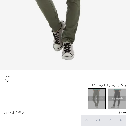
رنگ
زیتونی
(ناموجود)
ناموجود
ناموجود
سایز
راهنمای سایز
29
28
27
26