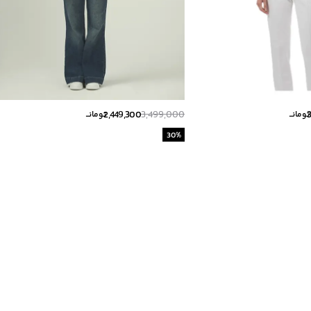
2,449,300
3,499,000
تومانــ
تومانــ
30
%