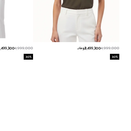
3,499,300
4,999,000
3,499,300
4,999,000
تومانــ
30
%
30
%