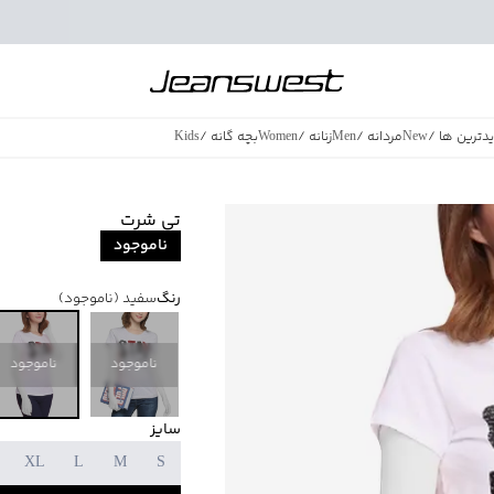
دترین ها
/
New
مردانه
/
Men
زنانه
/
Women
بچه گانه
/
Kids
فروش ویژه
/
azing Sales
تی شرت
ناموجود
رنگ
سفید
(ناموجود)
ناموجود
ناموجود
سایز
XL
L
M
S