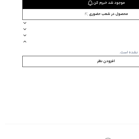
موجود شد خبرم کن
محصول در شعب حضوری
نوع شستشو دستی
ترکیب 100نخ پنبه
 نشده است.
افزودن نظر
به / پشت و رو
 مشابه
‌گراد
ص
 40درجه
‌گراد
ده استفاده نشود.