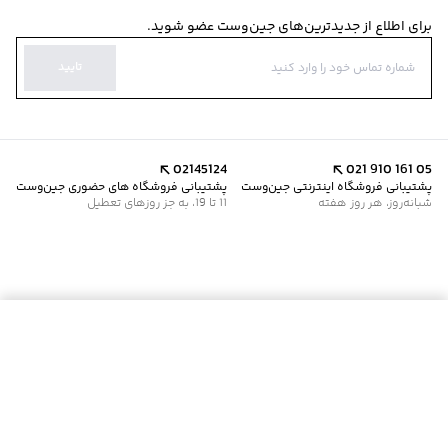
برای اطلاع از جدیدترین‌های جین‌وست عضو شوید.
تایید
02145124
021 910 161 05
پشتیبانی فروشگاه اینترنتی جین‌وست
پشتیبانی فروشگاه های حضوری جین‌وست
شبانه‌روز، هر روز هفته
11 تا 19، به جز روزهای تعطیل
موجود شد خبرم کن