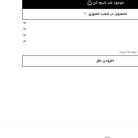
موجود شد خبرم کن
محصول در شعب حضوری
ترکیب کتان
یقه گرد
طرح طرحدار
آستین کوتاه
نوع شستشو دستی
 نشده است.
افزودن نظر
کلیلی و برجسته
ت پایین
ابه
‌گراد
ص
‌گراد
ده استفاده نشود.