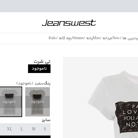
دترین ها
/
New
مردانه
/
Men
زنانه
/
Women
بچه گانه
/
Kids
فروش ویژه
/
azing Sales
تی شرت
ناموجود
رنگ
سفید
(ناموجود)
ناموجود
ناموجود
سایز
XL
L
M
S