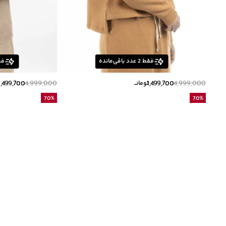
فقط
2
عدد باقی‌مانده
فق
1,499,700
4,999,000
1,499,700
4,999,000
تومانــ
ت
70
%
70
%