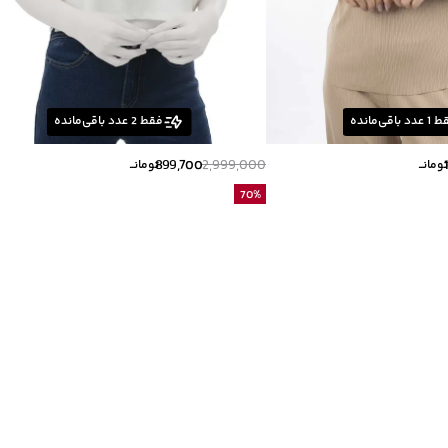
ط
1
عدد باقی‌مانده
فقط
2
عدد باقی‌مانده
899,700
2,999,000
ومانــ
تومانــ
70
%