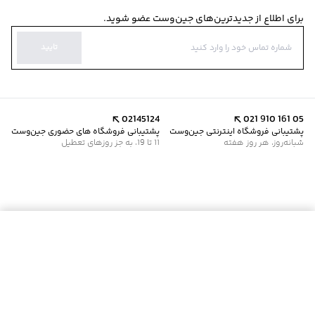
برای اطلاع از جدیدترین‌های جین‌وست عضو شوید.
تایید
02145124
021 910 161 05
پشتیبانی فروشگاه اینترنتی جین‌وست
پشتیبانی فروشگاه های حضوری جین‌وست
شبانه‌روز، هر روز هفته
11 تا 19، به جز روزهای تعطیل
موجود شد خبرم کن