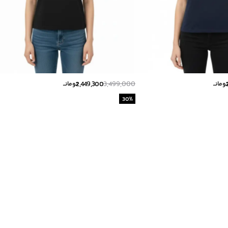
2,449,300
3,499,000
ومانــ
تومانــ
30
%