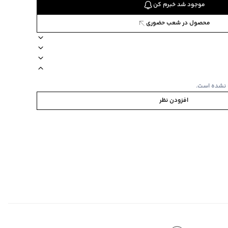
موجود شد خبرم کن
محصول در شعب حضوری
طرح ساده)
های با طرح ساده
نحوه شستشو مجزا یا با رنگ های مشابه
آستین کوتاه
 نشده است.
افزودن نظر
ی
رنگ های مشابه
‌گراد
ه
‌گراد
ده استفاده نشود.