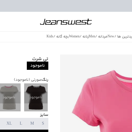
دترین ها
/
New
مردانه
/
Men
زنانه
/
Women
بچه گانه
/
Kids
فروش ویژه
/
azing Sales
تی شرت
ناموجود
رنگ
صورتی
(ناموجود)
ناموجود
ناموجود
سایز
XL
L
M
S