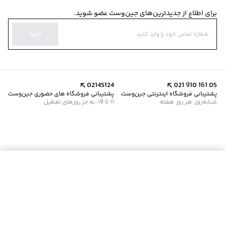
برای اطلاع از جدیدترین‌های جین‌وست عضو شوید.
تایید
02145124
021 910 161 05
پشتیبانی فروشگاه اینترنتی جین‌وست
پشتیبانی فروشگاه های حضوری جین‌وست
شبانه‌روز، هر روز هفته
11 تا 19، به جز روزهای تعطیل
موجود شد خبرم کن