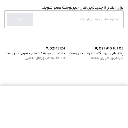
برای اطلاع از جدیدترین‌های جین‌وست عضو شوید.
تایید
02145124
021 910 161 05
پشتیبانی فروشگاه اینترنتی جین‌وست
پشتیبانی فروشگاه های حضوری جین‌وست
شبانه‌روز، هر روز هفته
11 تا 19، به جز روزهای تعطیل
موجود شد خبرم کن