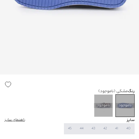
رنگ
مشکی
(ناموجود)
ناموجود
ناموجود
سایز
راهنمای سایز
45
44
43
42
41
40