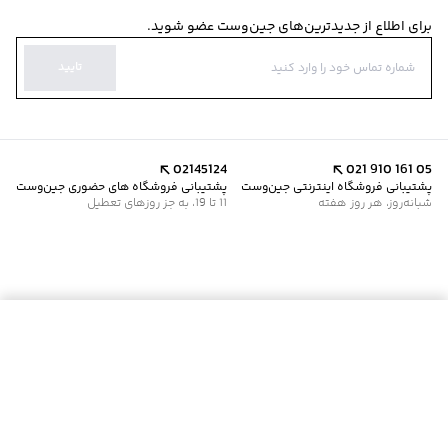
برای اطلاع از جدیدترین‌های جین‌وست عضو شوید.
تایید
02145124
021 910 161 05
پشتیبانی فروشگاه اینترنتی جین‌وست
پشتیبانی فروشگاه های حضوری جین‌وست
شبانه‌روز، هر روز هفته
11 تا 19، به جز روزهای تعطیل
موجود شد خبرم کن