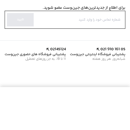
برای اطلاع از جدیدترین‌های جین‌وست عضو شوید.
تایید
02145124
021 910 161 05
پشتیبانی فروشگاه اینترنتی جین‌وست
پشتیبانی فروشگاه های حضوری جین‌وست
شبانه‌روز، هر روز هفته
11 تا 19، به جز روزهای تعطیل
موجود شد خبرم کن