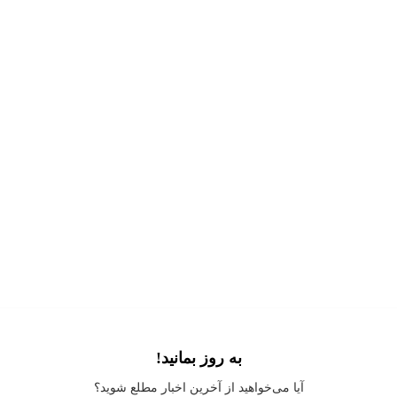
به روز بمانید!
Application error: a
client
-side exception has occurred while loading
آیا می‌خواهید از آخرین اخبار مطلع شوید؟