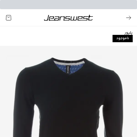
پلیور
ناموجود