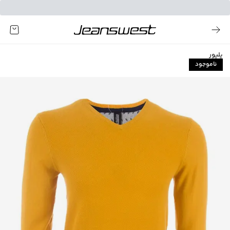
پلیور
ناموجود