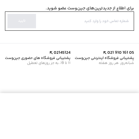
برای اطلاع از جدیدترین‌های جین‌وست عضو شوید.
تایید
02145124
021 910 161 05
پشتیبانی فروشگاه اینترنتی جین‌وست
پشتیبانی فروشگاه های حضوری جین‌وست
شبانه‌روز، هر روز هفته
11 تا 19، به جز روزهای تعطیل
موجود شد خبرم کن