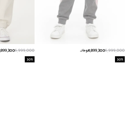
,899,300
6,999,000
4,899,300
6,999,000
تومانــ
30
%
30
%