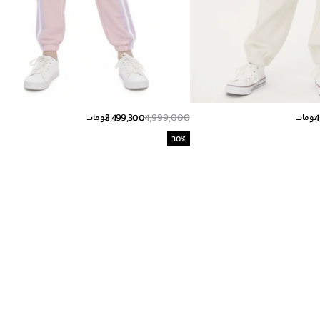
3,499,300
4,999,000
4
تومانــ
تومانــ
30
%