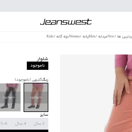
دترین ها
/
New
مردانه
/
Men
زنانه
/
Women
بچه گانه
/
Kids
فروش ویژه
/
azing Sales
شلوار
ناموجود
رنگ
گلبهی
(ناموجود)
ناموجود
ناموجود
سایز
3 سال
4 سال
5-6 سال