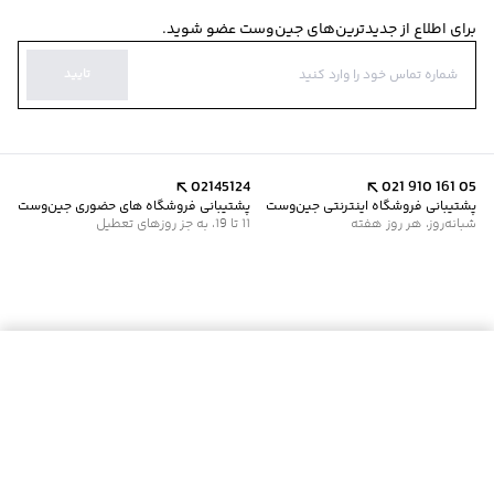
برای اطلاع از جدیدترین‌های جین‌وست عضو شوید.
تایید
02145124
021 910 161 05
پشتیبانی فروشگاه اینترنتی جین‌وست
پشتیبانی فروشگاه های حضوری جین‌وست
شبانه‌روز، هر روز هفته
11 تا 19، به جز روزهای تعطیل
موجود شد خبرم کن