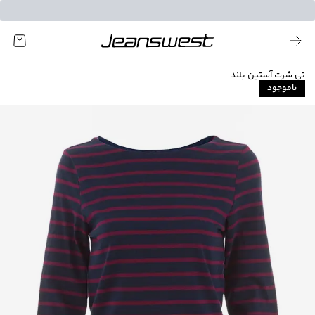
تی شرت آستین بلند
ناموجود