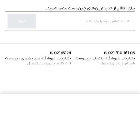
برای اطلاع از جدیدترین‌های جین‌وست عضو شوید.
تایید
02145124
021 910 161 05
پشتیبانی فروشگاه اینترنتی جین‌وست
پشتیبانی فروشگاه های حضوری جین‌وست
شبانه‌روز، هر روز هفته
11 تا 19، به جز روزهای تعطیل
موجود شد خبرم کن