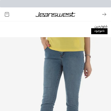
شلوارجین
ناموجود