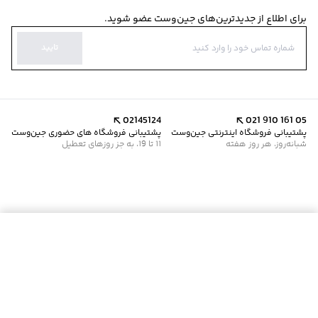
برای اطلاع از جدیدترین‌های جین‌وست عضو شوید.
تایید
02145124
021 910 161 05
پشتیبانی فروشگاه اینترنتی جین‌وست
پشتیبانی فروشگاه های حضوری جین‌وست
شبانه‌روز، هر روز هفته
11 تا 19، به جز روزهای تعطیل
موجود شد خبرم کن