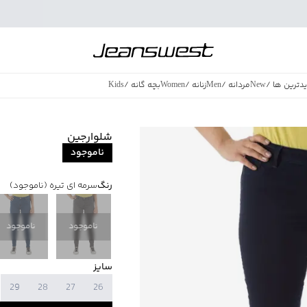
دترین ها
/
New
مردانه
/
Men
زنانه
/
Women
بچه گانه
/
Kids
فروش ویژه
/
azing Sales
شلوارجین
ناموجود
رنگ
سرمه ای تیره
(ناموجود)
ناموجود
ناموجود
سایز
29
28
27
26