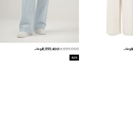
8,999,400
14,999,000
تومانــ
تومانــ
40
%