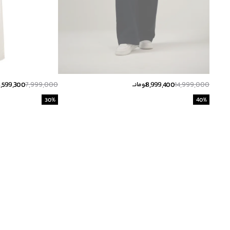
5,599,300
7,999,000
8,999,400
14,999,000
تومانــ
30
%
40
%