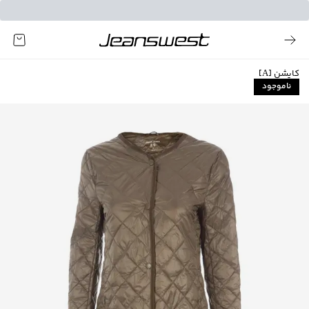
کاپشن [A]
ناموجود