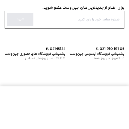
برای اطلاع از جدیدترین‌های جین‌وست عضو شوید.
تایید
02145124
021 910 161 05
پشتیبانی فروشگاه اینترنتی جین‌وست
پشتیبانی فروشگاه های حضوری جین‌وست
شبانه‌روز، هر روز هفته
11 تا 19، به جز روزهای تعطیل
موجود شد خبرم کن