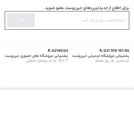
برای اطلاع از جدیدترین‌های جین‌وست عضو شوید.
تایید
02145124
021 910 161 05
پشتیبانی فروشگاه اینترنتی جین‌وست
پشتیبانی فروشگاه های حضوری جین‌وست
شبانه‌روز، هر روز هفته
11 تا 19، به جز روزهای تعطیل
موجود شد خبرم کن