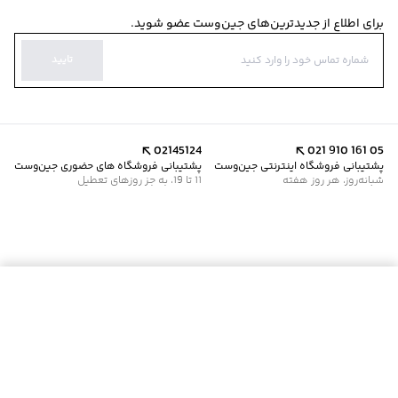
برای اطلاع از جدیدترین‌های جین‌وست عضو شوید.
تایید
02145124
021 910 161 05
پشتیبانی فروشگاه اینترنتی جین‌وست
پشتیبانی فروشگاه های حضوری جین‌وست
شبانه‌روز، هر روز هفته
11 تا 19، به جز روزهای تعطیل
موجود شد خبرم کن