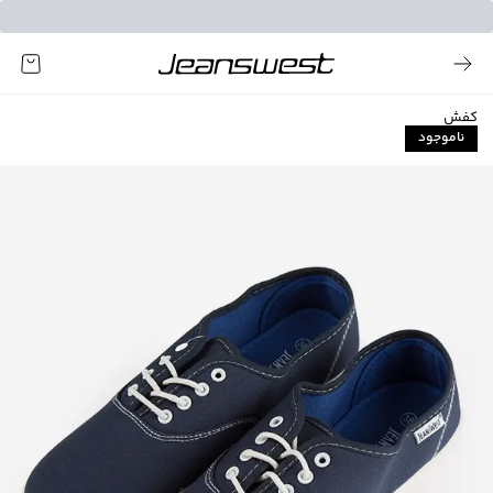
کفش
ناموجود