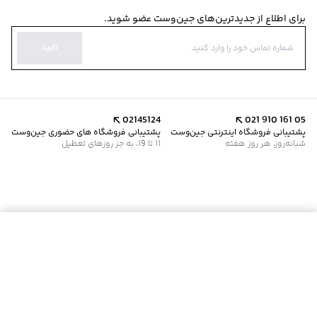
برای اطلاع از جدیدترین‌های جین‌وست عضو شوید.
تایید
02145124
021 910 161 05
پشتیبانی فروشگاه اینترنتی جین‌وست
پشتیبانی فروشگاه های حضوری جین‌وست
شبانه‌روز، هر روز هفته
11 تا 19، به جز روزهای تعطیل
موجود شد خبرم کن