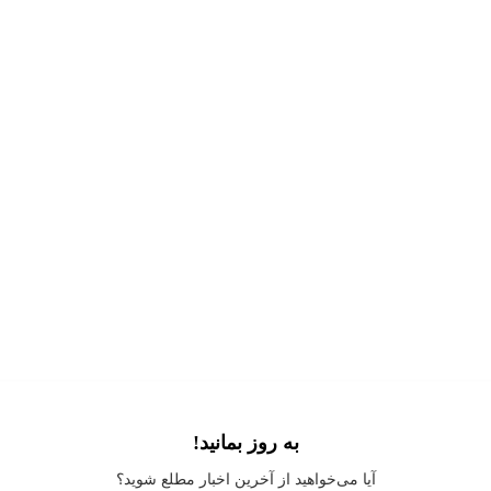
به روز بمانید!
Application error: a
client
-side exception has occurred while loading
آیا می‌خواهید از آخرین اخبار مطلع شوید؟