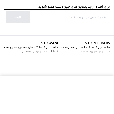
برای اطلاع از جدیدترین‌های جین‌وست عضو شوید.
تایید
02145124
021 910 161 05
پشتیبانی فروشگاه اینترنتی جین‌وست
پشتیبانی فروشگاه های حضوری جین‌وست
شبانه‌روز، هر روز هفته
11 تا 19، به جز روزهای تعطیل
موجود شد خبرم کن