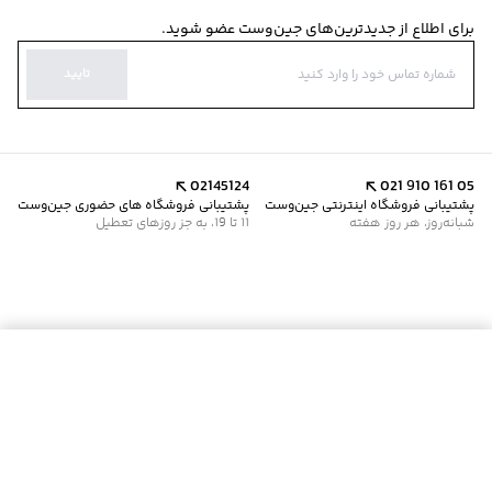
برای اطلاع از جدیدترین‌های جین‌وست عضو شوید.
تایید
02145124
021 910 161 05
پشتیبانی فروشگاه اینترنتی جین‌وست
پشتیبانی فروشگاه های حضوری جین‌وست
شبانه‌روز، هر روز هفته
11 تا 19، به جز روزهای تعطیل
موجود شد خبرم کن