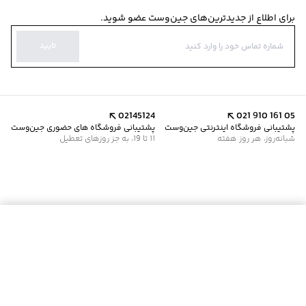
برای اطلاع از جدیدترین‌های جین‌وست عضو شوید.
تایید
02145124
021 910 161 05
پشتیبانی فروشگاه اینترنتی جین‌وست
پشتیبانی فروشگاه های حضوری جین‌وست
شبانه‌روز، هر روز هفته
11 تا 19، به جز روزهای تعطیل
موجود شد خبرم کن