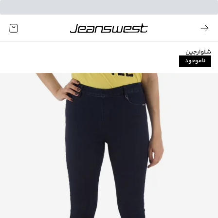
شلوارجین
ناموجود