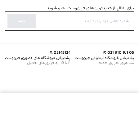
برای اطلاع از جدیدترین‌های جین‌وست عضو شوید.
تایید
02145124
021 910 161 05
پشتیبانی فروشگاه اینترنتی جین‌وست
پشتیبانی فروشگاه های حضوری جین‌وست
شبانه‌روز، هر روز هفته
11 تا 19، به جز روزهای تعطیل
موجود شد خبرم کن