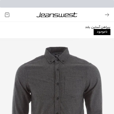
پیراهن آستین بلند
ناموجود