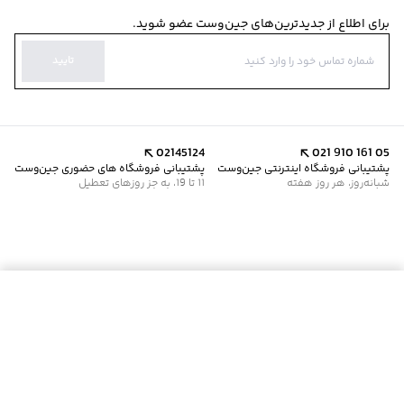
برای اطلاع از جدیدترین‌های جین‌وست عضو شوید.
تایید
02145124
021 910 161 05
پشتیبانی فروشگاه اینترنتی جین‌وست
پشتیبانی فروشگاه های حضوری جین‌وست
شبانه‌روز، هر روز هفته
11 تا 19، به جز روزهای تعطیل
موجود شد خبرم کن