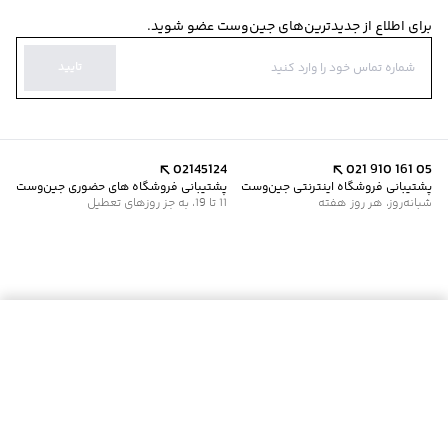
برای اطلاع از جدیدترین‌های جین‌وست عضو شوید.
تایید
02145124
021 910 161 05
پشتیبانی فروشگاه اینترنتی جین‌وست
پشتیبانی فروشگاه های حضوری جین‌وست
شبانه‌روز، هر روز هفته
11 تا 19، به جز روزهای تعطیل
موجود شد خبرم کن