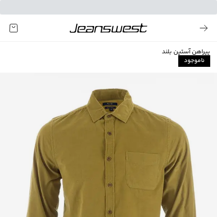
پیراهن آستین بلند
ناموجود