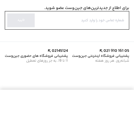
برای اطلاع از جدیدترین‌های جین‌وست عضو شوید.
تایید
02145124
021 910 161 05
پشتیبانی فروشگاه اینترنتی جین‌وست
پشتیبانی فروشگاه های حضوری جین‌وست
شبانه‌روز، هر روز هفته
11 تا 19، به جز روزهای تعطیل
موجود شد خبرم کن