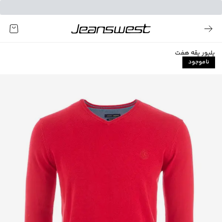
پلیور یقه هفت
ناموجود