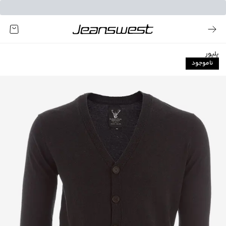
پلیور
ناموجود