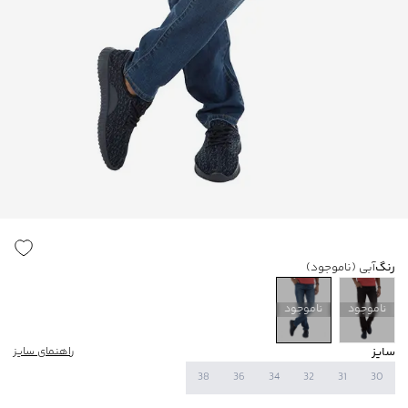
رنگ
آبی
(ناموجود)
ناموجود
ناموجود
سایز
راهنمای سایز
38
36
34
32
31
30