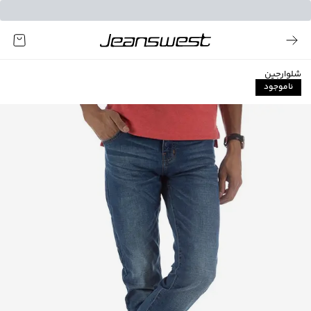
شلوارجین
ناموجود