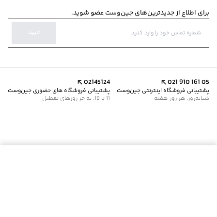
برای اطلاع از جدیدترین‌های جین‌وست عضو شوید.
تایید
02145124
021 910 161 05
پشتیبانی فروشگاه اینترنتی جین‌وست
پشتیبانی فروشگاه های حضوری جین‌وست
شبانه‌روز، هر روز هفته
11 تا 19، به جز روزهای تعطیل
موجود شد خبرم کن