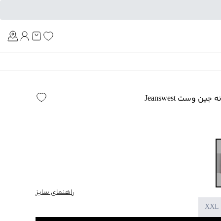
Am
ن وست Jeanswest
راهنمای سایز
XXL