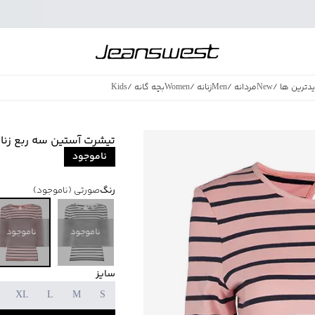
دترین ها
/
New
مردانه
/
Men
زنانه
/
Women
بچه گانه
/
Kids
فروش ویژه
/
azing Sales
تیشرت آستین سه ربع زنانه جی
ناموجود
رنگ
صورتی
(ناموجود)
ناموجود
ناموجود
سایز
XL
L
M
S