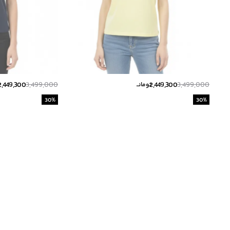
2,449,300
3,499,000
2,449,300
3,499,000
تومانــ
ت
30
%
30
%