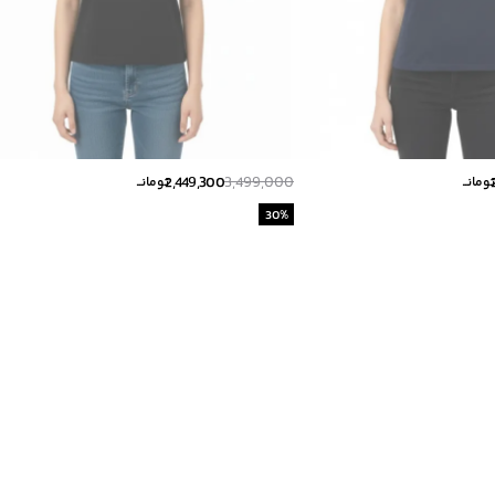
2,449,300
3,499,000
ومانــ
تومانــ
30
%