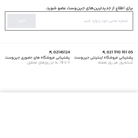
برای اطلاع از جدیدترین‌های جین‌وست عضو شوید.
تایید
02145124
021 910 161 05
پشتیبانی فروشگاه اینترنتی جین‌وست
پشتیبانی فروشگاه های حضوری جین‌وست
شبانه‌روز، هر روز هفته
11 تا 19، به جز روزهای تعطیل
موجود شد خبرم کن