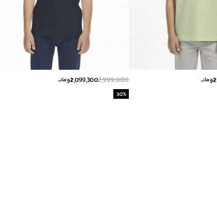
2,099,300
2,999,000
2
تومانــ
تومانــ
30
%