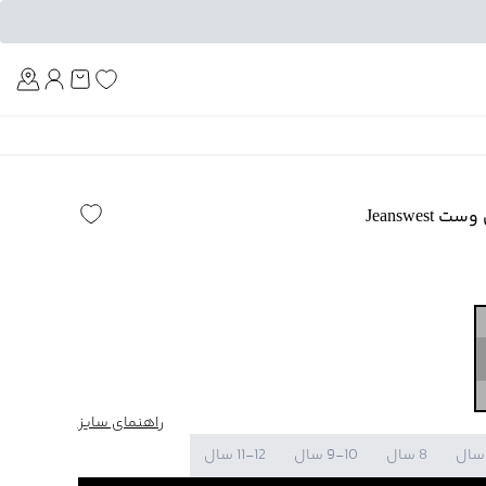
Am
Jeanswes
راهنمای سایز
8 سال
9-10 سال
11-12 سال