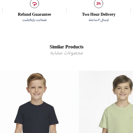
دور سینه :
حدودا 76 سانتی متر
دور کمر :
حدودا 74 سانتی متر
Refund Guarantee
Two Hour Delivery
ارسال ۲ ساعته
ضمانت بازگشت
زیر گروه
:
تی شرت
Similar Products
محصولات مشابه