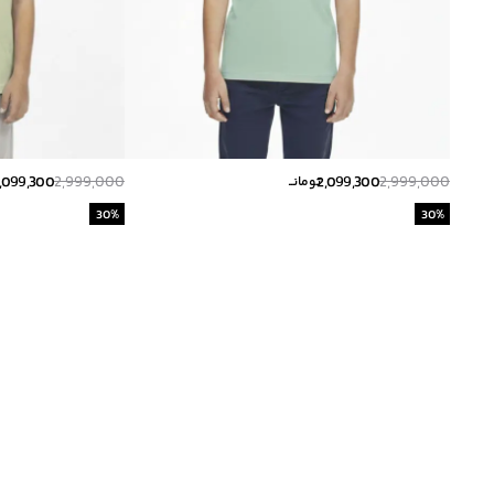
,099,300
2,999,000
2,099,300
2,999,000
تومانــ
30
%
30
%