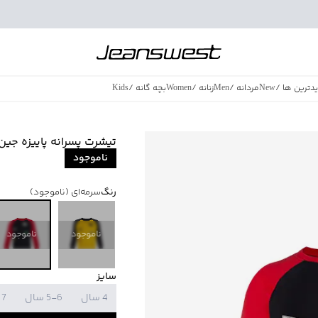
دترین ها
/
New
مردانه
/
Men
زنانه
/
Women
بچه گانه
/
Kids
فروش ویژه
/
azing Sales
تیشرت پسرانه پاییزه جین وست t
ناموجود
رنگ
سرمه‌ای
(ناموجود)
ناموجود
ناموجود
سایز
4 سال
5-6 سال
7 سال