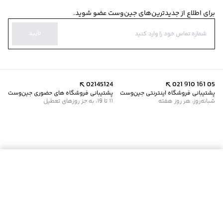
برای اطلاع از جدیدترین‌های جین‌وست عضو شوید.
تایید
02145124
021 910 161 05
پشتیبانی فروشگاه اینترنتی جین‌وست
پشتیبانی فروشگاه های حضوری جین‌وست
شبانه‌روز، هر روز هفته
11 تا 19، به جز روزهای تعطیل
موجود شد خبرم کن