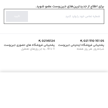
برای اطلاع از جدیدترین‌های جین‌وست عضو شوید.
تایید
02145124
021 910 161 05
پشتیبانی فروشگاه اینترنتی جین‌وست
پشتیبانی فروشگاه های حضوری جین‌وست
شبانه‌روز، هر روز هفته
11 تا 19، به جز روزهای تعطیل
موجود شد خبرم کن