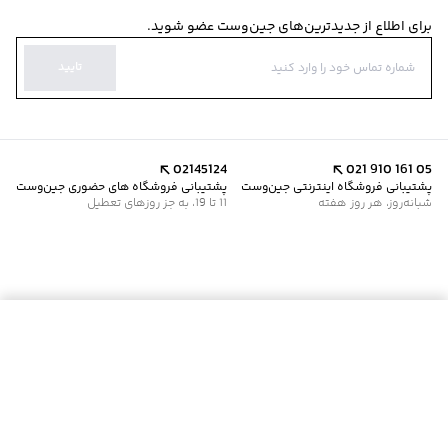
برای اطلاع از جدیدترین‌های جین‌وست عضو شوید.
تایید
02145124
021 910 161 05
پشتیبانی فروشگاه اینترنتی جین‌وست
پشتیبانی فروشگاه های حضوری جین‌وست
شبانه‌روز، هر روز هفته
11 تا 19، به جز روزهای تعطیل
موجود شد خبرم کن