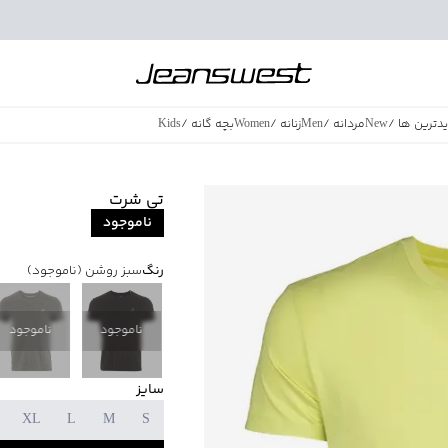
دترین ها
/
New
مردانه
/
Men
زنانه
/
Women
بچه گانه
/
Kids
فروش ویژه
/
azing Sales
تی شرت
ناموجود
رنگ
سبز روشن
(ناموجود)
ناموجود
ناموجود
سایز
XL
L
M
S