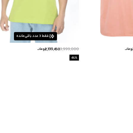
فقط
3
عدد باقی‌مانده
2,199,450
3,999,000
ومانــ
تومانــ
45
%