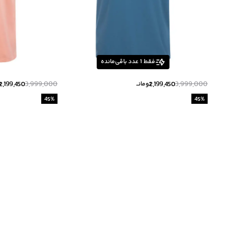
فقط
1
عدد باقی‌مانده
2,199,450
3,999,000
2,199,450
3,999,000
تومانــ
ت
45
%
45
%