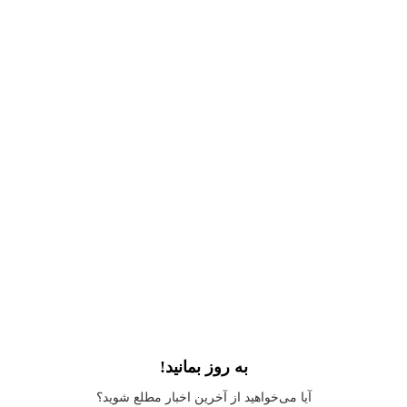
به روز بمانید!
Application error: a
client
-side exception has occurred while loading
آیا می‌خواهید از آخرین اخبار مطلع شوید؟