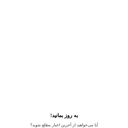
به روز بمانید!
Application error: a
client
-side exception has occurred while loading
آیا می‌خواهید از آخرین اخبار مطلع شوید؟