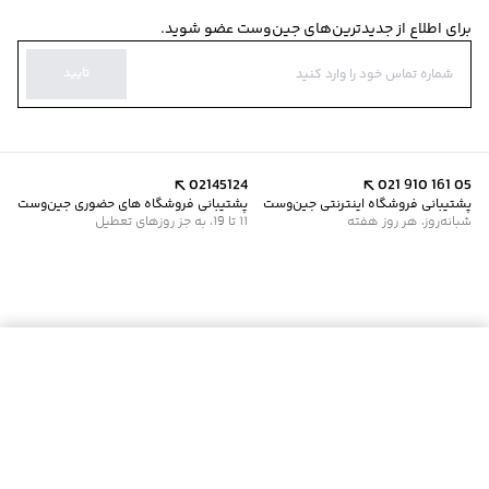
برای اطلاع از جدیدترین‌های جین‌وست عضو شوید.
تایید
02145124
021 910 161 05
پشتیبانی فروشگاه اینترنتی جین‌وست
پشتیبانی فروشگاه های حضوری جین‌وست
شبانه‌روز، هر روز هفته
11 تا 19، به جز روزهای تعطیل
موجود شد خبرم کن