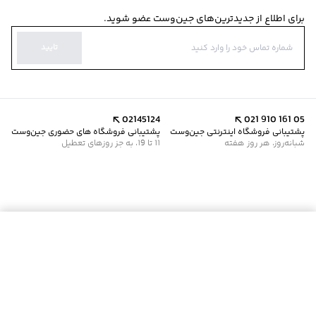
برای اطلاع از جدیدترین‌های جین‌وست عضو شوید.
تایید
02145124
021 910 161 05
پشتیبانی فروشگاه اینترنتی جین‌وست
پشتیبانی فروشگاه های حضوری جین‌وست
شبانه‌روز، هر روز هفته
11 تا 19، به جز روزهای تعطیل
موجود شد خبرم کن