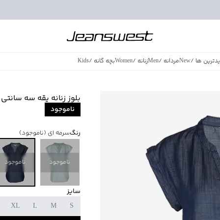
دترین ها
/
New
مردانه
/
Men
زنانه
/
Women
بچه گانه
/
Kids
فروش ویژه
/
azing Sales
بلوز زنانه یقه سه سانتی جوتی جی
ناموجود
رنگ
سرمه ای
(ناموجود)
ناموجود
ناموجود
سایز
XL
L
M
S