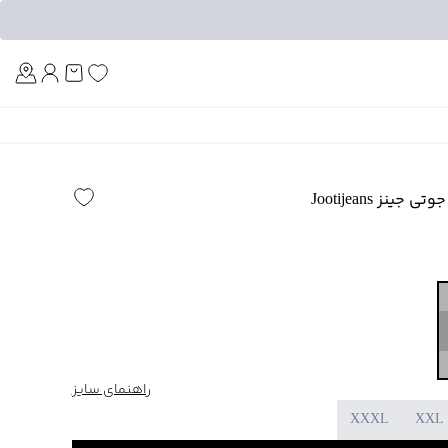
Am
نز Jootijeans
راهنمای سایز
XXXL
XXL