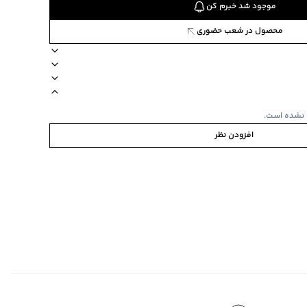
موجود شد خبرم کن
محصول در شعب حضوری
81771
طرح ساده)
کان خشک‌شویی ندارد
مناسب برای فصول سرد
برند جوتی جینز
دکمه ندارد
 نشده است.
چک قو بر روی سینه
افزودن نظر
‌گراد