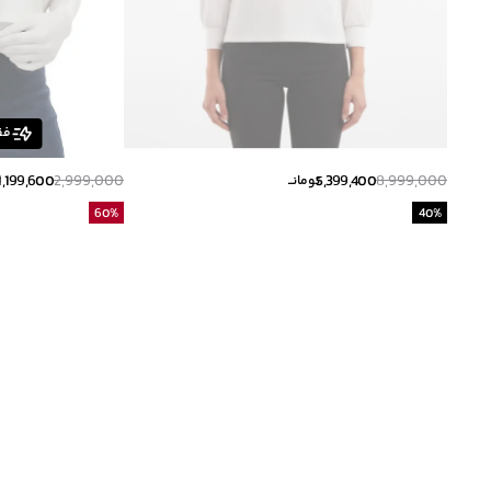
فق
1,199,600
2,999,000
5,399,400
8,999,000
تومانــ
ت
60
%
40
%