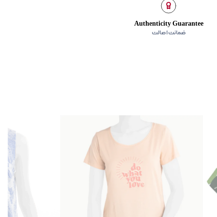
ی‌گراد
Authenticity Guarantee
ده
:
ندارد
ضمانت اصالت
 صاف خشک شود