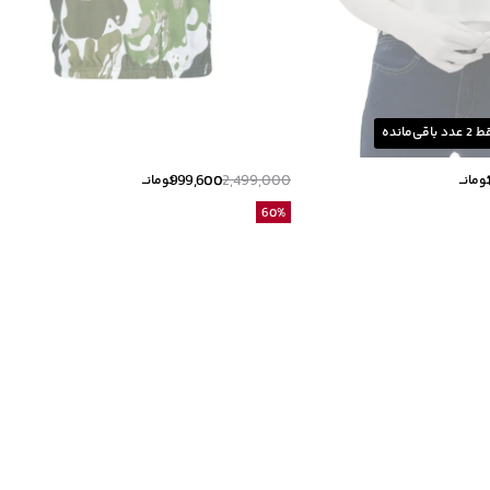
ط
2
عدد باقی‌مانده
999,600
2,499,000
ومانــ
تومانــ
60
%