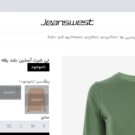
دترین ها
/
New
مردانه
/
Men
زنانه
/
Women
بچه گانه
/
Kids
فروش ویژه
/
azing Sales
تی شرت آستین بلند یقه 
ناموجود
رنگ
سبز
(ناموجود)
ناموجود
ناموجود
سایز
XL
L
M
S